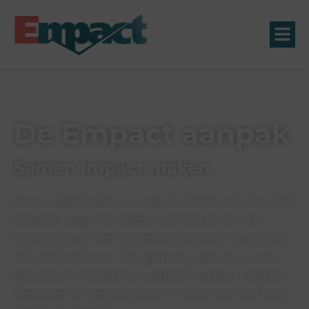
De Empact aanpak
Samen impact maken
Door organisaties in staat te stellen om hun ESG
ambities waar te maken, versnellen wij de
transitie naar een duurzame wereld. Daar doen
het allemaal voor. Wij geloven daarom in een
gerichte en praktische aanpak, waarbij Empact
bedrijven en organisaties in staat stelt zelf hun