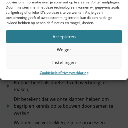
cookies om informatie over je apparaat op te slaan en/of te raadplegen.
Door in te stemmen met deze technologieën kunnen wij gegevens zoals
surfgedrag of unieke ID's op deze site verwerken. Als je geen
toestemming geeft of uw toestemming intrekt, kan dit een nadelige
invloed hebben op bepaalde functies en mogelijkheden.
Accepteren
Weiger
Onszelf overbodig maken, dat
Instellingen
beloven we:
Cookiebeleid
Privacyverklaring
Empact heeft als doel zichzelf overbodig te
maken;
Dit betekent dat we onze klanten helpen om
begrip en kennis op te bouwen door samen te
werken;
Wanneer we vertrekken, zijn de processen