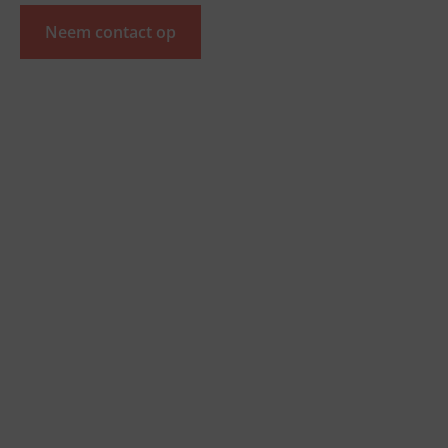
Neem contact op
Ga snel naar
Tools
SVOM-subsidie
Wij zijn empact
Onze consultants
De Empact aanpak
Klanten