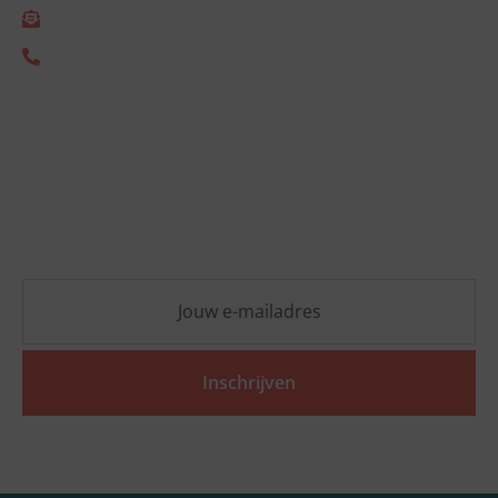
info@empact.nu
+31 (0) 85 333 2805
Nieuwsbrief
Blijf op de hoogte van de laatste ESG-ontwikkelingen
en ontvang vrijblijvend praktische inzichten die jouw
organisatie vooruit helpen.
Inschrijven