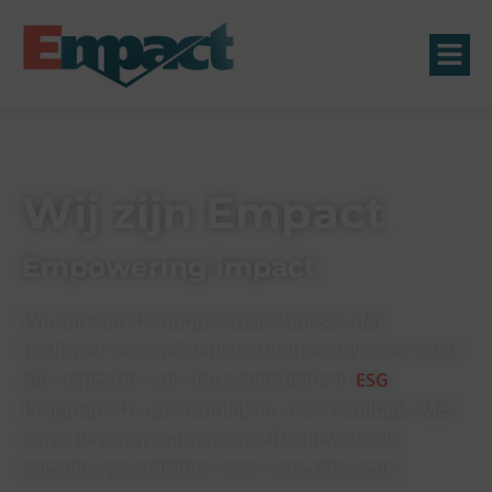
Wij zijn Empact
Empowering impact
Wij zijn een boutique adviesbureau dat
bedrijven en overheidsinstanties adviseert over
alle aspecten van duurzaamheid en
.
ESG
Pragmatisch, persoonlijk en met resultaat. Met
onze bewezen aanpak en effectieve tools
vertalen we ambities naar concrete actie.