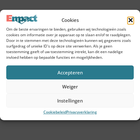
Tools
SVOM-subsidie
Cookies
Wij zijn empact
Om de beste ervaringen te bieden, gebruiken wij technologieën zoals
cookies om informatie over je apparaat op te slaan en/of te raadplegen.
Onze consultants
Door in te stemmen met deze technologieën kunnen wij gegevens zoals
surfgedrag of unieke ID's op deze site verwerken. Als je geen
De Empact aanpak
toestemming geeft of uw toestemming intrekt, kan dit een nadelige
invloed hebben op bepaalde functies en mogelijkheden.
Klanten
Accepteren
Inzichten
Weiger
Contact
Instellingen
Diensten
Cookiebeleid
Privacyverklaring
ESG advies
ESG strategie