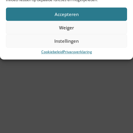
Ga snel naar
Accepteren
Tools
Weiger
SVOM-subsidie
Instellingen
Wij zijn empact
Cookiebeleid
Privacyverklaring
Onze consultants
De Empact aanpak
Klanten
Inzichten
Contact
Diensten