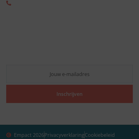
+31 (0) 85 333 2805
Nieuwsbrief
Blijf op de hoogte van de laatste ESG-ontwikkelingen
en ontvang vrijblijvend praktische inzichten die jouw
organisatie vooruit helpen.
Inschrijven
Empact 2026
Privacyverklaring
Cookiebeleid