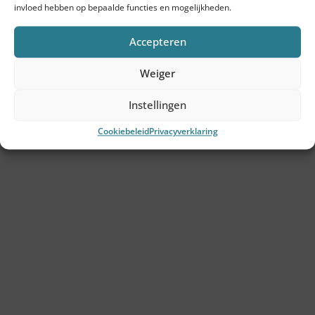
invloed hebben op bepaalde functies en mogelijkheden.
Accepteren
Ga snel naar
Weiger
Tools
Instellingen
SVOM-subsidie
Cookiebeleid
Privacyverklaring
Wij zijn empact
Onze consultants
De Empact aanpak
Klanten
Inzichten
Contact