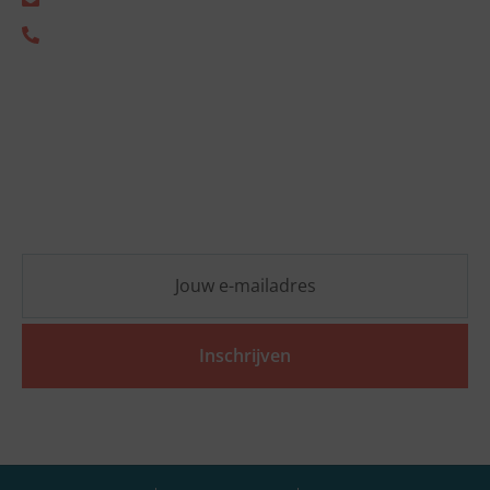
+31 (0) 85 333 2805
Nieuwsbrief
Blijf op de hoogte van de laatste ESG-ontwikkelingen
en ontvang vrijblijvend praktische inzichten die jouw
organisatie vooruit helpen.
Inschrijven