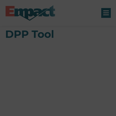
DPP Tool
Ga snel naar
Tools
SVOM-subsidie
Wij zijn empact
Onze consultants