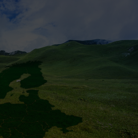
ms lastig zijn om knopen door
“Het Empact team is al enige j
 dan dreig je vast te lopen,
betrokken bij het CBS als
e momenten weet Empact
duurzaamheidsadviseur, kent 
 te bewegen of juist vanuit hun
organisatie goed en wordt bin
en push te geven, zodat we de
gewaardeerd om het prettige e
in houden.”
professionele contact.”
man
Martin van Adrichem
rce
CBS