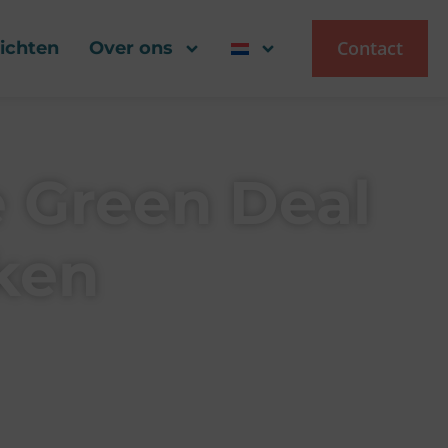
Contact
zichten
Over ons
e Green Deal
rken