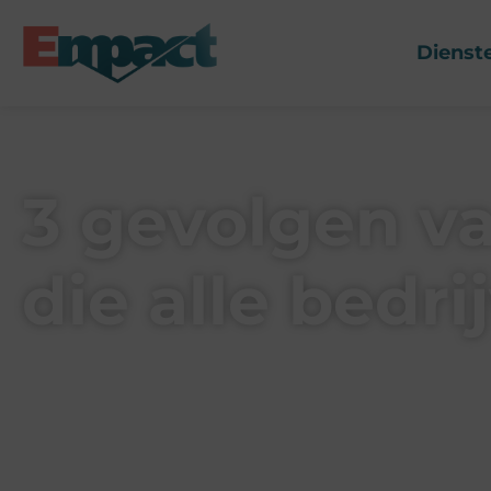
Dienst
3 gevolgen v
die alle bedr