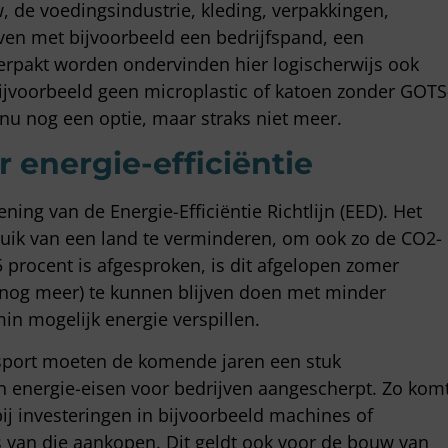
, de voedingsindustrie, kleding, verpakkingen,
ijven met bijvoorbeeld een bedrijfspand, een
verpakt worden ondervinden hier logischerwijs ook
bijvoorbeeld geen microplastic of katoen zonder GOTS
 nu nog een optie, maar straks niet meer.
r energie-efficiëntie
ening van de Energie-Efficiëntie Richtlijn (EED). Het
bruik van een land te verminderen, om ook zo de CO2-
 procent is afgesproken, is dit afgelopen zomer
er nog meer) te kunnen blijven doen met minder
min mogelijk energie verspillen.
port moeten de komende jaren een stuk
n energie-eisen voor bedrijven aangescherpt. Zo kom
 bij investeringen in bijvoorbeeld machines of
s van die aankopen. Dit geldt ook voor de bouw van