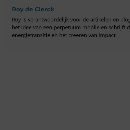
Roy de Clerck
Roy is verantwoordelijk voor de artikelen en blo
het idee van een perpetuum mobile en schrijft 
energietransitie en het creëren van impact.
Ga snel naar
Diensten
Tools
ESG advies
SVOM-subsidie
ESG strategie