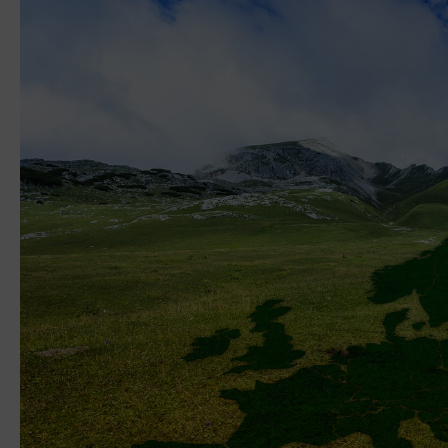
“Het kan so
te hakken en
maar op di
flexibel mee
expertise e
snelheid er
Peter Bou
OTTO Work Fo