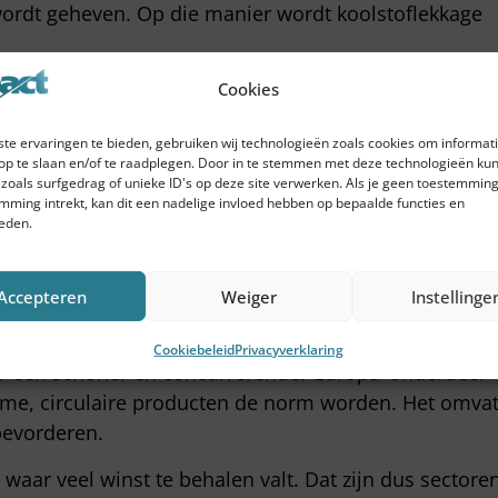
 wordt geheven. Op die manier wordt koolstoflekkage
 een (zeer) grote impact op de industrie-, de bouw-
Cookies
en worden gevoeld. Nu al serieus werk maken van het
te ervaringen te bieden, gebruiken wij technologieën zoals cookies om informati
eten en aan de gang gaan met
Maatschappelijk
op te slaan en/of te raadplegen. Door in te stemmen met deze technologieën kun
 om hoge kosten in de toekomst te voorkomen.
zoals surfgedrag of unieke ID's op deze site verwerken. Als je geen toestemming
mming intrekt, kan dit een nadelige invloed hebben op bepaalde functies en
orm
eden.
ucten kunnen gebruiken, hoeven we minder weg te
Accepteren
Weiger
Instellinge
iet alleen verkleinen we op die manier de afvalberg,
oot omlaag gaat. Daarom is ook het in 2020
Cookiebeleid
Privacyverklaring
or een schoner en concurrerender Europa’ onderdeel
zame, circulaire producten de norm worden. Het omva
 bevorderen.
n waar veel winst te behalen valt. Dat zijn dus sectore