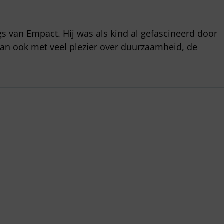
gs van Empact. Hij was als kind al gefascineerd door
dan ook met veel plezier over duurzaamheid, de
Gegevens
Empact Consulting B.V.
Gonnetstraat 26
2011 KA Haarlem