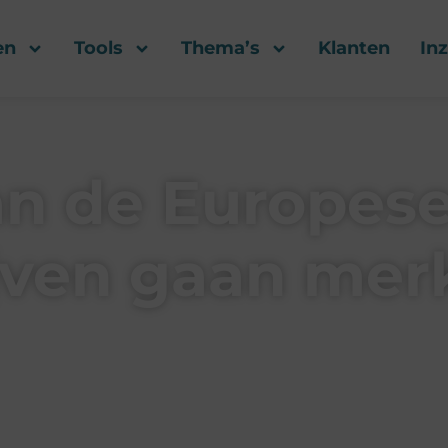
en
Tools
Thema’s
Klanten
In
an de Europes
ijven gaan me