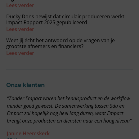
Lees verder
Ducky Dons bewijst dat circulair produceren werkt:
Impact Rapport 2025 gepubliceerd
Lees verder
Weet jij écht het antwoord op de vragen van je
grootste afnemers en financiers?
Lees verder
Onze klanten
“Zonder Empact waren het kennisproduct en de workflow
“
minder goed geweest. De samenwerking tussen Sdu en
g
Empact zal hopelijk nog heel lang duren, want Empact
E
brengt onze producten en diensten naar een hoog niveau”
v
o
Janine Heemskerk
o