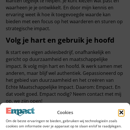
klanten tegelijk te helpen. Je kunt kiezen wat past en
waarheen je je ontwikkelt. En door mijn kennis en
ervaring weet ik hoe ik toegevoegde waarde kan
bieden met een focus op het waarderen en sturen op
strategische impact.
Volg je hart en gebruik je hoofd
Ik start een eigen adviesbedrijf, onafhankelijk en
gericht op duurzaamheid en maatschappelijke
impact. Ik volg mijn hart en hoofd. Ik werk samen met
anderen, maar blijf wel authentiek. Gepassioneerd op
het gebied van duurzaamheid en het creëren van
Echte Maatschappelijke Impact. Daarom: Empact. En
dat voelt goed. Empact nodig? Neem contact met mij
op, we zijn open!
Cookies
Deel dit artikel
Om de beste ervaringen te bieden, gebruiken wij technologieën zoals
cookies om informatie over je apparaat op te slaan en/of te raadplegen.