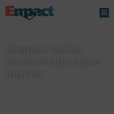
Empact: Echte
Maatschappelijke
Impact