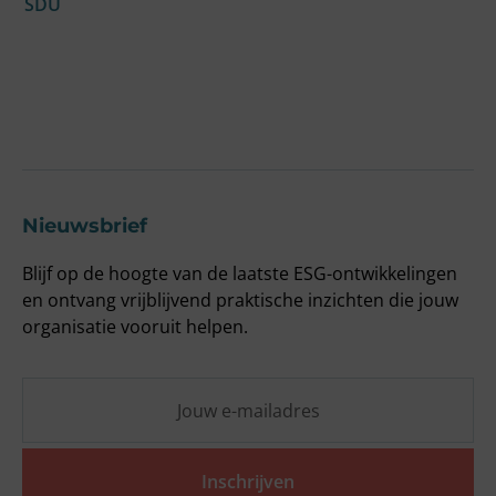
SDU
a
w
F
O
Nieuwsbrief
Blijf op de hoogte van de laatste ESG-ontwikkelingen
en ontvang vrijblijvend praktische inzichten die jouw
organisatie vooruit helpen.
Inschrijven