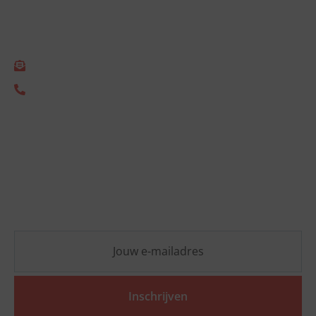
Empact Consulting B.V.
Gonnetstraat 26
2011 KA Haarlem
info@empact.nu
+31 (0) 85 333 2805
Nieuwsbrief
Blijf op de hoogte van de laatste ESG-ontwikkelingen
en ontvang vrijblijvend praktische inzichten die jouw
organisatie vooruit helpen.
Inschrijven