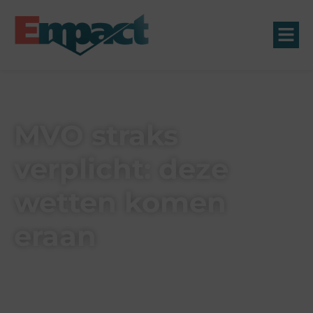
MVO straks
verplicht: deze
wetten komen
eraan