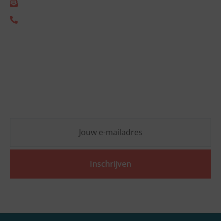
info@empact.nu
+31 (0) 85 333 2805
Nieuwsbrief
Blijf op de hoogte van de laatste ESG-ontwikkelingen
en ontvang vrijblijvend praktische inzichten die jouw
organisatie vooruit helpen.
Inschrijven