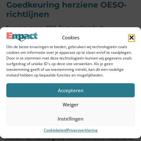
Goedkeuring herziene OESO-
richtlijnen
Even terug naar 2011. Toen verklaarde de
Nederlandse overheid haar steun voor de – toen
Cookies
nieuwe – OESO-richtlijnen voor Multinationale
Om de beste ervaringen te bieden, gebruiken wij technologieën zoals
Ondernemingen. Dit betekent dat de Nederlandse
cookies om informatie over je apparaat op te slaan en/of te raadplegen.
overheid al sinds 2011 verwacht dat Nederlandse
Door in te stemmen met deze technologieën kunnen wij gegevens zoals
surfgedrag of unieke ID's op deze site verwerken. Als je geen
bedrijven (en buitenlandse bedrijven actief in
toestemming geeft of uw toestemming intrekt, kan dit een nadelige
Nederland) zich houden aan deze richtlijn voor
invloed hebben op bepaalde functies en mogelijkheden.
maatschappelijk verantwoord ondernemen, oftewel
Responsible Business Conduct (RBC). In 2018 kwam
Accepteren
hier de OESO Due Diligence richtlijn bij: een aanpak
van zes procesmatige stappen voor bedrijven om de
Weiger
OESO-richtlijnen ook daadwerkelijk te gebruiken.
Instellingen
Het committeren aan de OESO-richtlijnen is voor
bedrijven nog steeds op vrijwillige basis. Inmiddels
Cookiebeleid
Privacyverklaring
hebben de meeste grote multinationals in Nederland