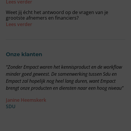
Lees verder
Weet jij écht het antwoord op de vragen van je
grootste afnemers en financiers?
Lees verder
Onze klanten
“Zonder Empact waren het kennisproduct en de workflow
“
minder goed geweest. De samenwerking tussen Sdu en
g
Empact zal hopelijk nog heel lang duren, want Empact
E
brengt onze producten en diensten naar een hoog niveau”
v
o
Janine Heemskerk
o
SDU
a
w
F