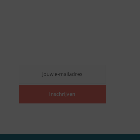
Nieuwsbrief
Blijf op de hoogte van de laatste
ESG-ontwikkelingen en ontvang
vrijblijvend praktische inzichten
die jouw organisatie vooruit
helpen.
Inschrijven