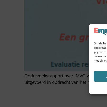
Om de bes
apparaat 
gegevens 
uw toeste
mogelijkh
Onderzoeksrapport over IMVO voorwaarden 
uitgevoerd in opdracht van het ministeri