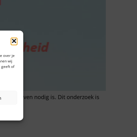
e over je
nen wij
 geeft of
n bedrijven nodig is. Dit onderzoek is
n