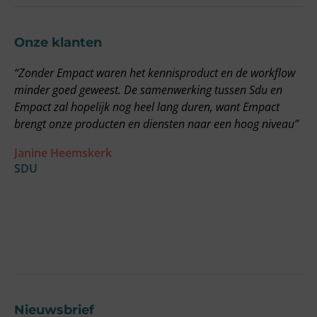
Onze klanten
“Zonder Empact waren het kennisproduct en de workflow
“
minder goed geweest. De samenwerking tussen Sdu en
g
Empact zal hopelijk nog heel lang duren, want Empact
E
brengt onze producten en diensten naar een hoog niveau”
v
o
Janine Heemskerk
o
SDU
a
w
F
O
Nieuwsbrief