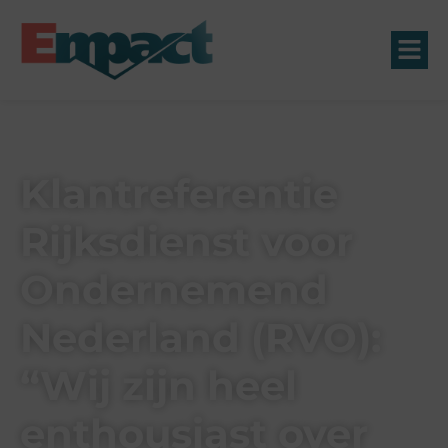
Klantreferentie
Rijksdienst voor
Ondernemend
Nederland (RVO):
“Wij zijn heel
enthousiast over