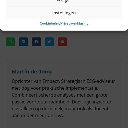
waren het op één punt eens: AI en menselijk vernuft
horen samen te werken, niet te concurreren.
Instellingen
Cookiebeleid
Privacyverklaring
Deel dit artikel
Martin de Jong
Oprichter van Empact. Strategisch ESG-adviseur
met oog voor praktische implementatie.
Combineert scherpe analyses met een grote
passie voor duurzaamheid. Deelt zijn inzichten
niet alleen op deze plek, maar ook als docent
aan onder meer de UvA.