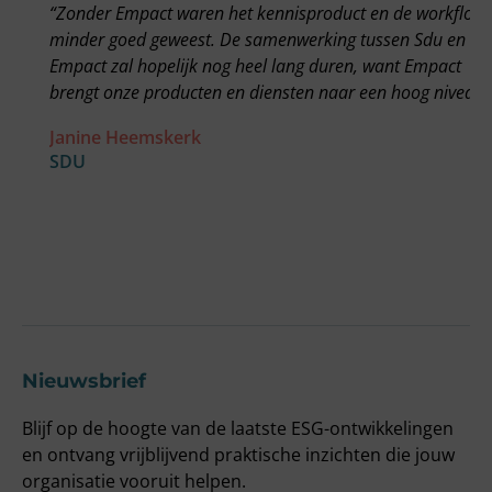
“Zonder Empact waren het kennisproduct en de workflow
“
minder goed geweest. De samenwerking tussen Sdu en
g
Empact zal hopelijk nog heel lang duren, want Empact
E
brengt onze producten en diensten naar een hoog niveau”
v
o
Janine Heemskerk
o
SDU
a
w
F
O
Nieuwsbrief
Blijf op de hoogte van de laatste ESG-ontwikkelingen
en ontvang vrijblijvend praktische inzichten die jouw
organisatie vooruit helpen.