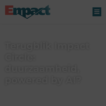
Terugblik Impact
Circle:
duurzaamheid,
powered by AI?