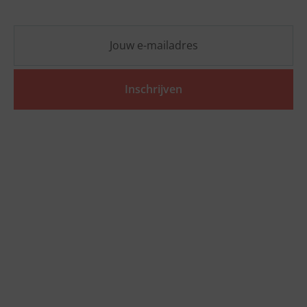
Inschrijven
Ga snel naar
Tools
SVOM-subsidie
Wij zijn empact