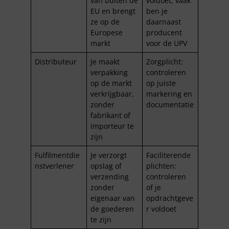
van buiten de
voldoet; vaak
EU en brengt
ben je
ze op de
daarnaast
Europese
producent
markt
voor de UPV
Distributeur
Je maakt
Zorgplicht:
verpakking
controleren
op de markt
op juiste
verkrijgbaar,
markering en
zonder
documentatie
fabrikant of
importeur te
zijn
Fulfilmentdie
Je verzorgt
Faciliterende
nstverlener
opslag of
plichten:
verzending
controleren
zonder
of je
eigenaar van
opdrachtgeve
de goederen
r voldoet
te zijn