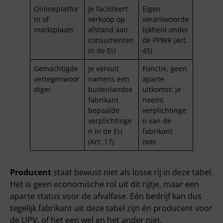
Onlineplatfor
Je faciliteert
Eigen
m of
verkoop op
verantwoorde
marktplaats
afstand aan
lijkheid onder
consumenten
de PPWR (Art.
in de EU
45)
Gemachtigde
Je vervult
Functie, geen
vertegenwoor
namens een
aparte
diger
buitenlandse
uitkomst: je
fabrikant
neemt
bepaalde
verplichtinge
verplichtinge
n van de
n in de EU
fabrikant
(Art. 17)
over
Producent
staat bewust niet als losse rij in deze tabel.
Het is geen economische rol uit dit rijtje, maar een
aparte status voor de afvalfase. Eén bedrijf kan dus
tegelijk fabrikant uit deze tabel zijn én producent voor
de UPV, of het een wel en het ander niet.