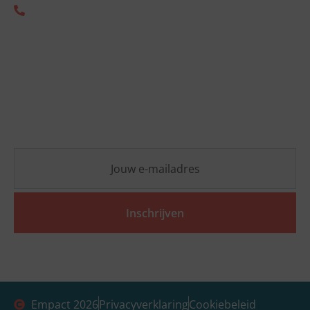
+31 (0) 85 333 2805
Nieuwsbrief
Blijf op de hoogte van de laatste ESG-ontwikkelingen
en ontvang vrijblijvend praktische inzichten die jouw
organisatie vooruit helpen.
Inschrijven
Empact 2026
Privacyverklaring
Cookiebeleid