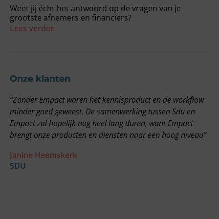
Weet jij écht het antwoord op de vragen van je
grootste afnemers en financiers?
Lees verder
Onze klanten
“Zonder Empact waren het kennisproduct en de workflow
“
minder goed geweest. De samenwerking tussen Sdu en
g
Empact zal hopelijk nog heel lang duren, want Empact
E
brengt onze producten en diensten naar een hoog niveau”
v
o
Janine Heemskerk
o
SDU
a
w
F
O