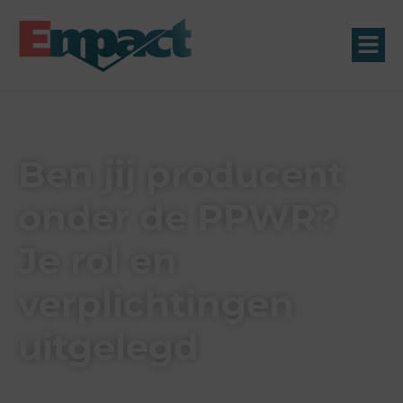
Ben jij producent
onder de PPWR?
Je rol en
verplichtingen
uitgelegd